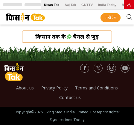
Kisan Tak
Aaj Tak
GNTTV
India Today
BT Baz
मंडी रेट
किसान तक के
चैनल से जुड़ें
About us
Privacy Policy
Terms and Conditions
Contact us
Copyright©2026 Living Media India Limited. For reprint rights:
Syndications Today