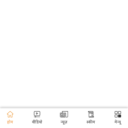
होम
वीडियो
न्यूज़
स्कीम
मेन्यू