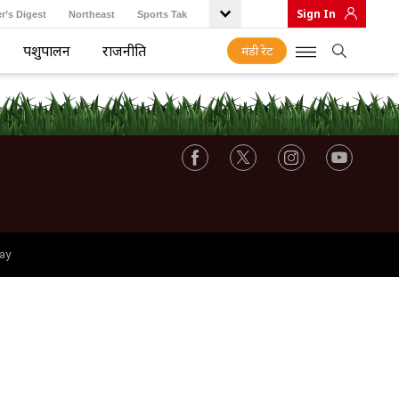
Sign In
r’s Digest
Northeast
Sports Tak
पशुपालन
राजनीति
मंडी रेट
ay