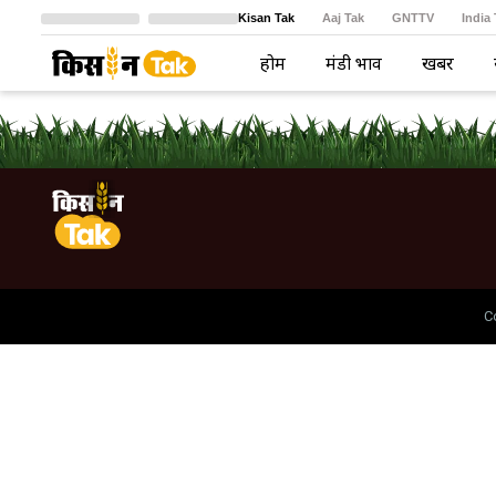
Kisan Tak
Aaj Tak
GNTTV
India
Crime Tak
Astro Tak
বাংলা
होम
मंडी भाव
खबरें
C