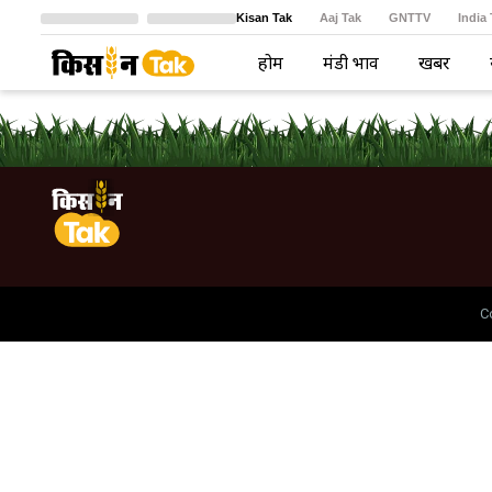
Kisan Tak
Aaj Tak
GNTTV
India
Crime Tak
Astro Tak
বাংলা
होम
मंडी भाव
खबरें
C