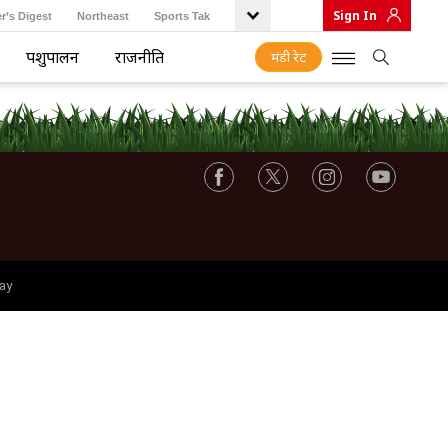
Sign In
r’s Digest
Northeast
Sports Tak
पशुपालन
राजनीति
मंडी रेट
ay