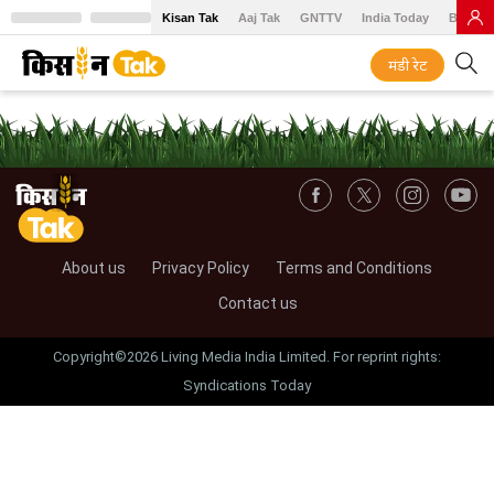
Kisan Tak
Aaj Tak
GNTTV
India Today
BT Baz
मंडी रेट
About us
Privacy Policy
Terms and Conditions
Contact us
Copyright©2026 Living Media India Limited. For reprint rights:
Syndications Today