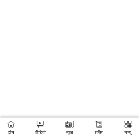
होम
वीडियो
न्यूज़
स्कीम
मेन्यू