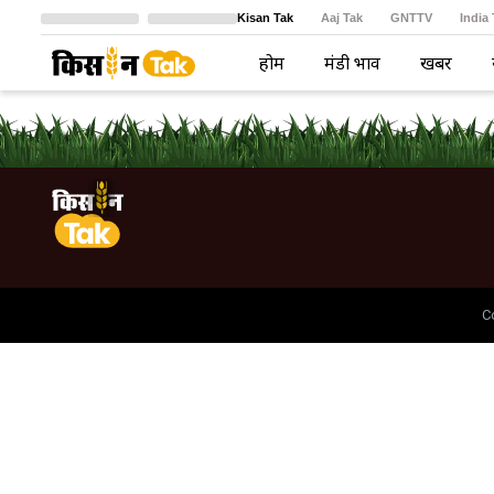
Kisan Tak
Aaj Tak
GNTTV
India
Crime Tak
Astro Tak
বাংলা
होम
मंडी भाव
खबरें
C