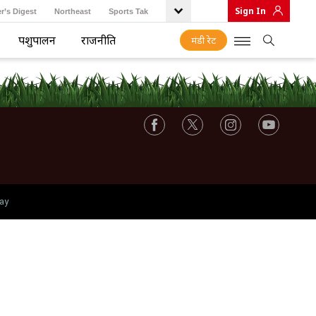
Sign In
r’s Digest
Northeast
Sports Tak
पशुपालन
राजनीति
मंडी रेट
ay