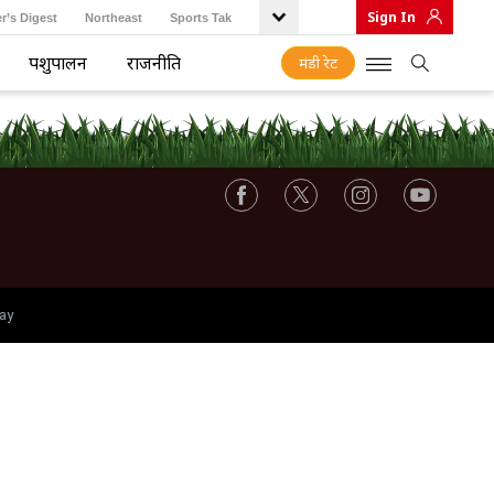
Sign In
r’s Digest
Northeast
Sports Tak
पशुपालन
राजनीति
मंडी रेट
ay