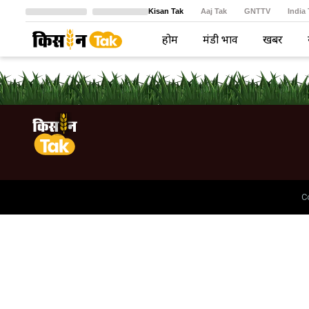
Kisan Tak
Aaj Tak
GNTTV
India
Crime Tak
Astro Tak
বাংলা
होम
मंडी भाव
खबरें
C