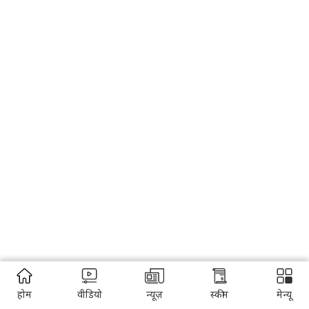
होम
वीडियो
न्यूज़
स्कीम
मेन्यू