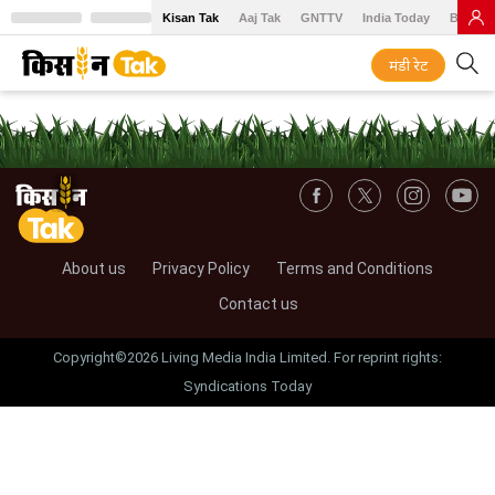
Kisan Tak
Aaj Tak
GNTTV
India Today
BT Baz
मंडी रेट
About us
Privacy Policy
Terms and Conditions
Contact us
Copyright©2026 Living Media India Limited. For reprint rights:
Syndications Today