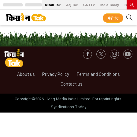
Kisan Tak
Aaj Tak
GNTTV
India Today
BT Baz
मंडी रेट
About us
Privacy Policy
Terms and Conditions
Contact us
Copyright©2026 Living Media India Limited. For reprint rights:
Syndications Today