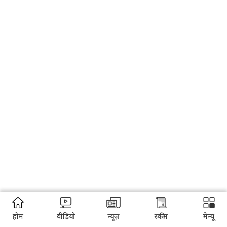
होम
वीडियो
न्यूज़
स्कीम
मेन्यू