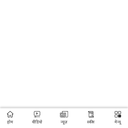
होम
वीडियो
न्यूज़
स्कीम
मेन्यू