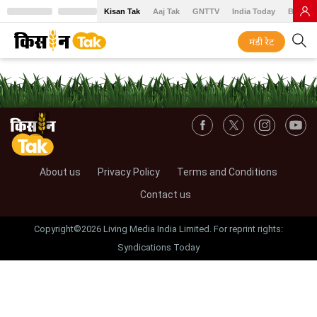
Kisan Tak
Aaj Tak
GNTTV
India Today
BT Baz
मंडी रेट
About us
Privacy Policy
Terms and Conditions
Contact us
Copyright©2026 Living Media India Limited. For reprint rights:
Syndications Today