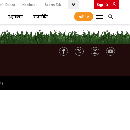
Sign In
r’s Digest
Northeast
Sports Tak
पशुपालन
राजनीति
मंडी रेट
ay