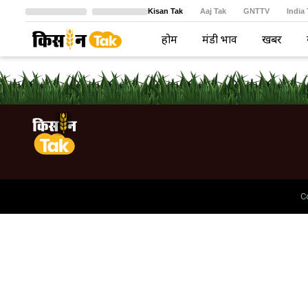
Kisan Tak
Aaj Tak
GNTTV
India
Crime Tak
Astro Tak
বাংলা
होम
मंडी भाव
खबरें
C