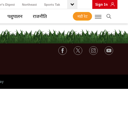
Sign In
r’s Digest
Northeast
Sports Tak
पशुपालन
राजनीति
मंडी रेट
ay