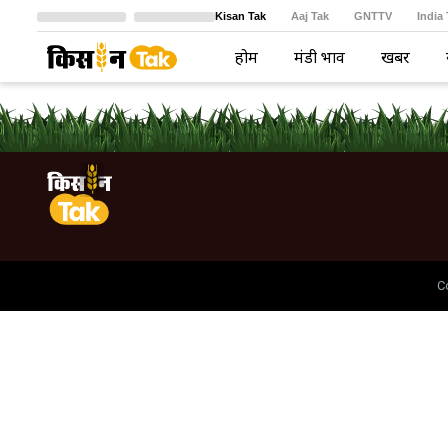
Kisan Tak
Aaj Tak
GNTTV
India
Crime Tak
Astro Tak
বাংলা
होम
मंडी भाव
खबरें
C