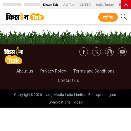
Kisan Tak
Aaj Tak
GNTTV
India Today
BT Baz
मंडी रेट
About us
Privacy Policy
Terms and Conditions
Contact us
Copyright©2026 Living Media India Limited. For reprint rights:
Syndications Today