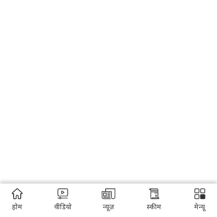
होम
वीडियो
न्यूज़
स्कीम
मेन्यू