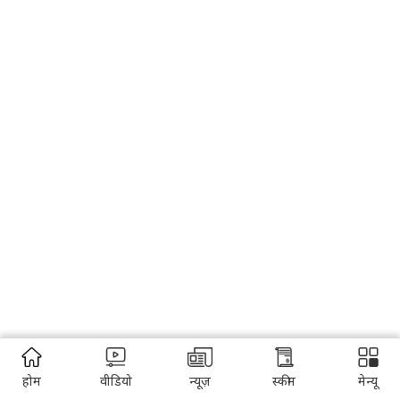
होम
वीडियो
न्यूज़
स्कीम
मेन्यू