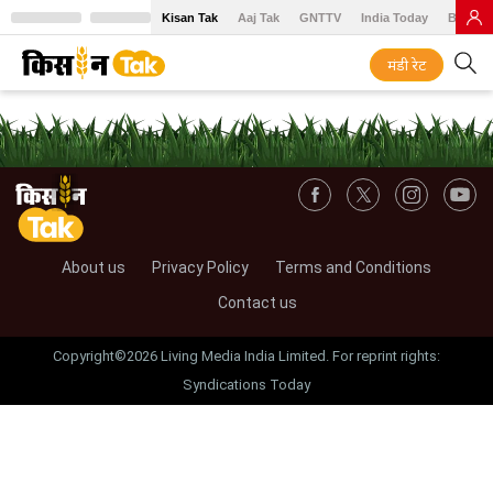
Kisan Tak
Aaj Tak
GNTTV
India Today
BT Baz
मंडी रेट
About us
Privacy Policy
Terms and Conditions
Contact us
Copyright©2026 Living Media India Limited. For reprint rights:
Syndications Today