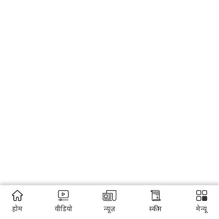
होम
वीडियो
न्यूज़
स्कीम
मेन्यू