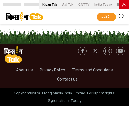
Kisan Tak
Aaj Tak
GNTTV
India Today
BT Baz
मंडी रेट
About us
Privacy Policy
Terms and Conditions
Contact us
Copyright©2026 Living Media India Limited. For reprint rights:
Syndications Today