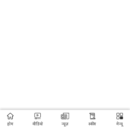
होम
वीडियो
न्यूज़
स्कीम
मेन्यू