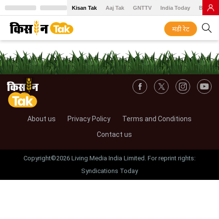
Kisan Tak
Aaj Tak
GNTTV
India Today
BT Baz
मंडी रेट
About us
Privacy Policy
Terms and Conditions
Contact us
Copyright©2026 Living Media India Limited. For reprint rights:
Syndications Today