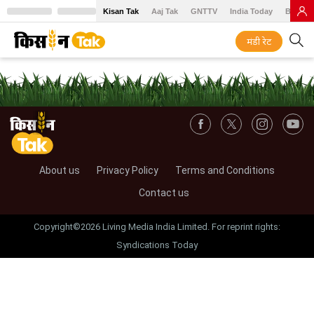
Kisan Tak
Aaj Tak
GNTTV
India Today
BT Baz
मंडी रेट
About us
Privacy Policy
Terms and Conditions
Contact us
Copyright©2026 Living Media India Limited. For reprint rights:
Syndications Today