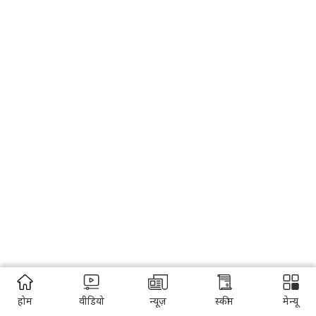
होम
वीडियो
न्यूज़
स्कीम
मेन्यू