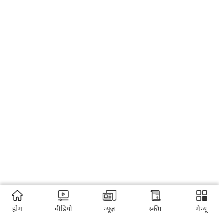
होम
वीडियो
न्यूज़
स्कीम
मेन्यू