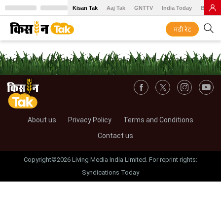
Kisan Tak
Aaj Tak
GNTTV
India Today
BT Baz
मंडी रेट
About us
Privacy Policy
Terms and Conditions
Contact us
Copyright©2026 Living Media India Limited. For reprint rights:
Syndications Today