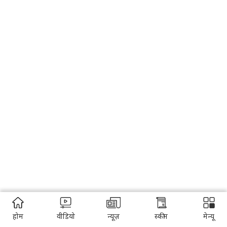
होम
वीडियो
न्यूज़
स्कीम
मेन्यू