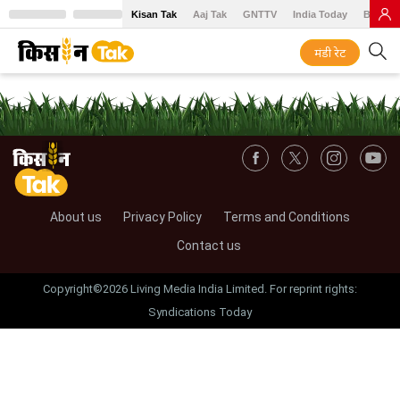
Kisan Tak
Aaj Tak
GNTTV
India Today
BT Baz
मंडी रेट
About us
Privacy Policy
Terms and Conditions
Contact us
Copyright©2026 Living Media India Limited. For reprint rights:
Syndications Today