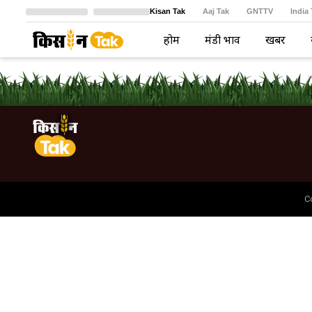
Kisan Tak
Aaj Tak
GNTTV
India
Crime Tak
Astro Tak
বাংলা
होम
मंडी भाव
खबरें
C