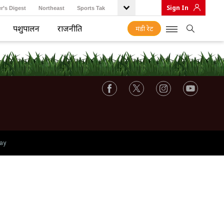
Sign In
r’s Digest
Northeast
Sports Tak
पशुपालन
राजनीति
मंडी रेट
ay