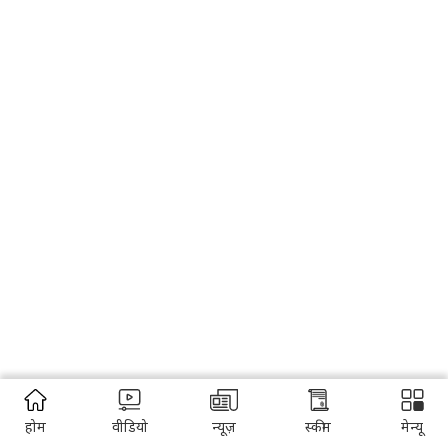
होम
वीडियो
न्यूज़
स्कीम
मेन्यू