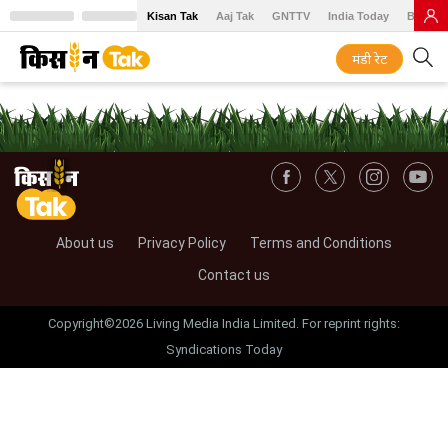
Kisan Tak
Aaj Tak
GNTTV
India Today
BT Baz
मंडी रेट
About us
Privacy Policy
Terms and Conditions
Contact us
Copyright©2026 Living Media India Limited. For reprint rights:
Syndications Today