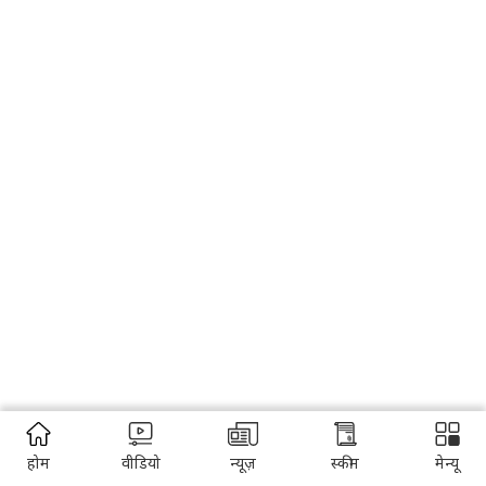
होम
वीडियो
न्यूज़
स्कीम
मेन्यू