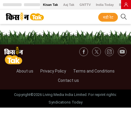
Kisan Tak
Aaj Tak
GNTTV
India Today
BT Baz
मंडी रेट
About us
Privacy Policy
Terms and Conditions
Contact us
Copyright©2026 Living Media India Limited. For reprint rights:
Syndications Today