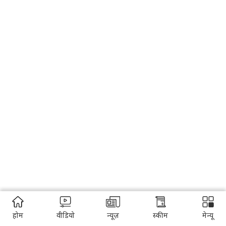
होम
वीडियो
न्यूज़
स्कीम
मेन्यू