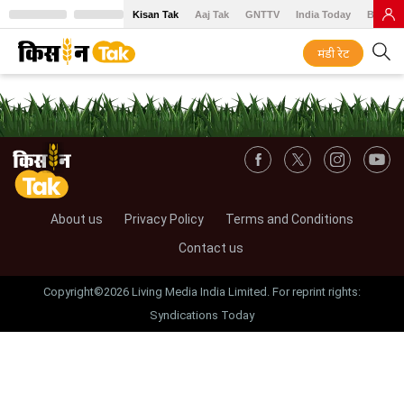
Kisan Tak
Aaj Tak
GNTTV
India Today
BT Baz
मंडी रेट
About us
Privacy Policy
Terms and Conditions
Contact us
Copyright©2026 Living Media India Limited. For reprint rights:
Syndications Today