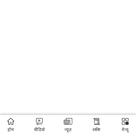
होम
वीडियो
न्यूज़
स्कीम
मेन्यू