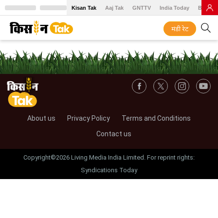
Kisan Tak
Aaj Tak
GNTTV
India Today
BT Baz
मंडी रेट
About us
Privacy Policy
Terms and Conditions
Contact us
Copyright©2026 Living Media India Limited. For reprint rights:
Syndications Today