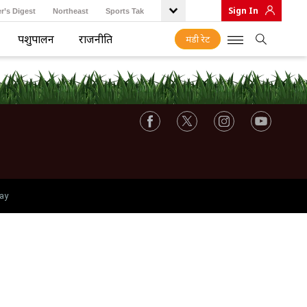
Sign In
r’s Digest
Northeast
Sports Tak
पशुपालन
राजनीति
मंडी रेट
ay