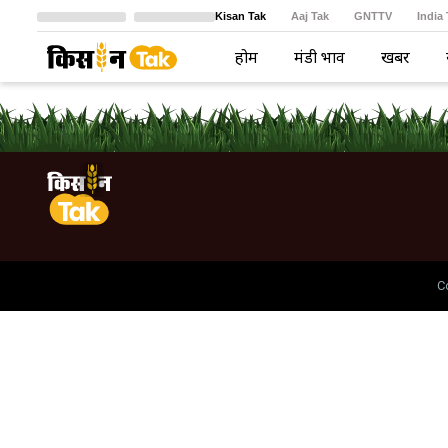
Kisan Tak
Aaj Tak
GNTTV
India
Crime Tak
Astro Tak
বাংলা
होम
मंडी भाव
खबरें
C