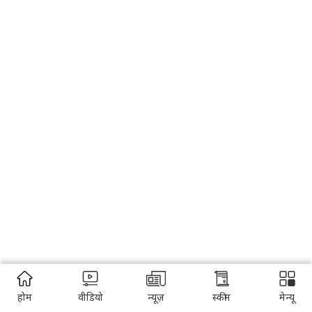
होम
वीडियो
न्यूज़
स्कीम
मेन्यू