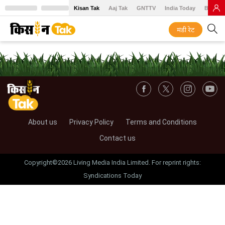
Kisan Tak
Aaj Tak
GNTTV
India Today
BT Baz
मंडी रेट
About us
Privacy Policy
Terms and Conditions
Contact us
Copyright©2026 Living Media India Limited. For reprint rights:
Syndications Today