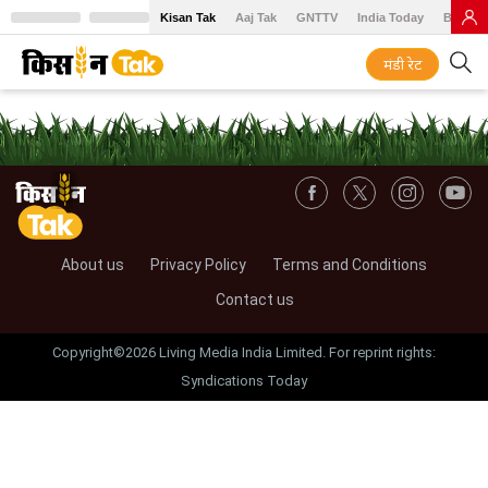
Kisan Tak
Aaj Tak
GNTTV
India Today
BT Baz
मंडी रेट
About us
Privacy Policy
Terms and Conditions
Contact us
Copyright©2026 Living Media India Limited. For reprint rights:
Syndications Today