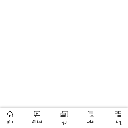
होम
वीडियो
न्यूज़
स्कीम
मेन्यू