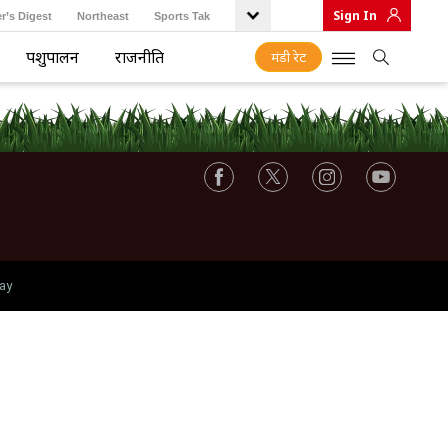
Sign In
r’s Digest
Northeast
Sports Tak
पशुपालन
राजनीति
मंडी रेट
ay