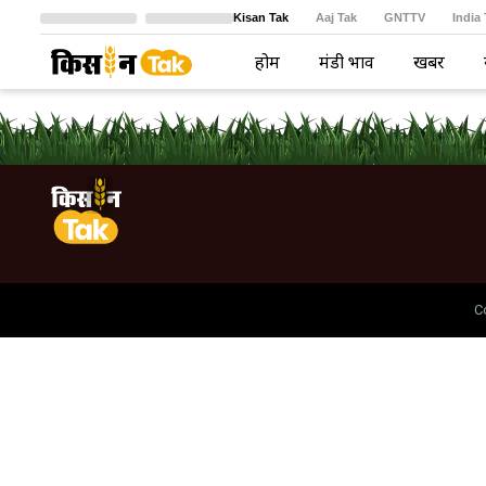
Kisan Tak
Aaj Tak
GNTTV
India
Crime Tak
Astro Tak
বাংলা
होम
मंडी भाव
खबरें
C