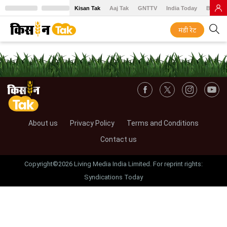
Kisan Tak
Aaj Tak
GNTTV
India Today
BT Baz
मंडी रेट
About us
Privacy Policy
Terms and Conditions
Contact us
Copyright©2026 Living Media India Limited. For reprint rights:
Syndications Today