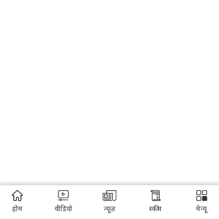
होम
वीडियो
न्यूज़
स्कीम
मेन्यू