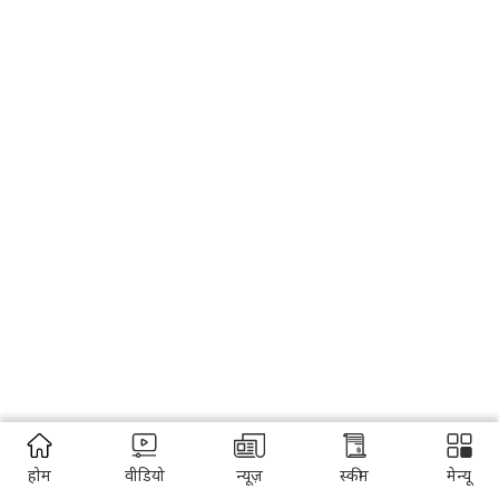
होम
वीडियो
न्यूज़
स्कीम
मेन्यू