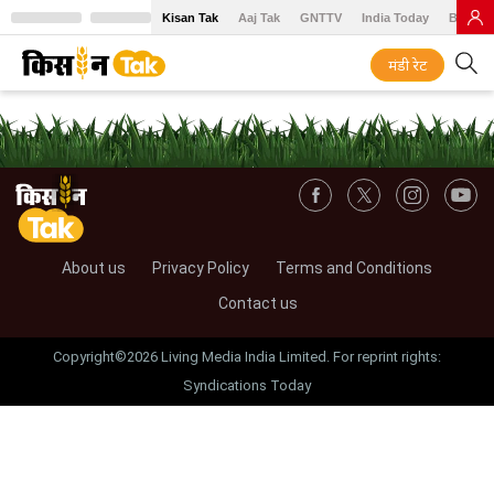
Kisan Tak
Aaj Tak
GNTTV
India Today
BT Baz
मंडी रेट
About us
Privacy Policy
Terms and Conditions
Contact us
Copyright©2026 Living Media India Limited. For reprint rights:
Syndications Today