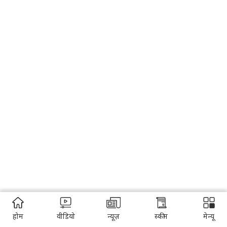
होम
वीडियो
न्यूज़
स्कीम
मेन्यू