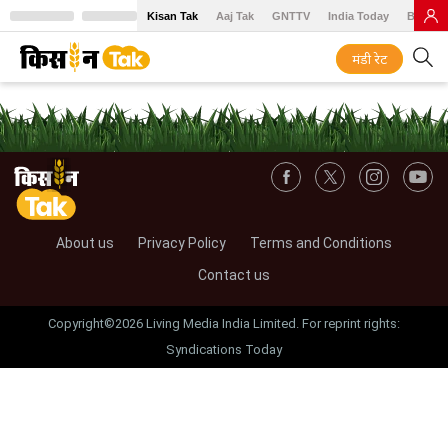
Kisan Tak
Aaj Tak
GNTTV
India Today
BT Baz
मंडी रेट
About us
Privacy Policy
Terms and Conditions
Contact us
Copyright©2026 Living Media India Limited. For reprint rights:
Syndications Today