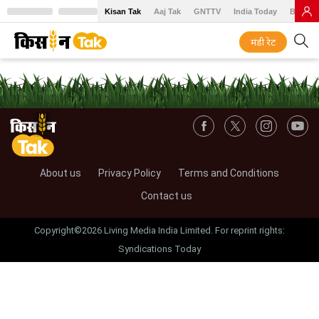
Kisan Tak
Aaj Tak
GNTTV
India Today
BT Baz
मंडी रेट
About us
Privacy Policy
Terms and Conditions
Contact us
Copyright©2026 Living Media India Limited. For reprint rights:
Syndications Today