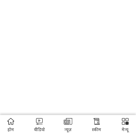
होम
वीडियो
न्यूज़
स्कीम
मेन्यू