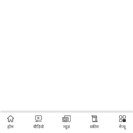
होम
वीडियो
न्यूज़
स्कीम
मेन्यू