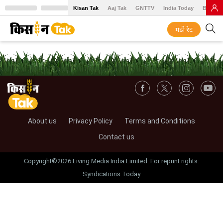
Kisan Tak
Aaj Tak
GNTTV
India Today
BT Baz
मंडी रेट
About us
Privacy Policy
Terms and Conditions
Contact us
Copyright©2026 Living Media India Limited. For reprint rights:
Syndications Today