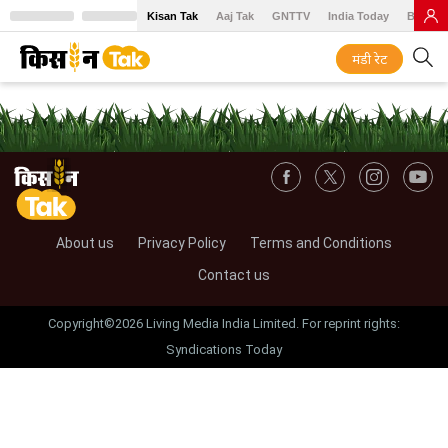
Kisan Tak
Aaj Tak
GNTTV
India Today
BT Baz
मंडी रेट
About us
Privacy Policy
Terms and Conditions
Contact us
Copyright©2026 Living Media India Limited. For reprint rights:
Syndications Today