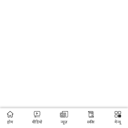
होम
वीडियो
न्यूज़
स्कीम
मेन्यू