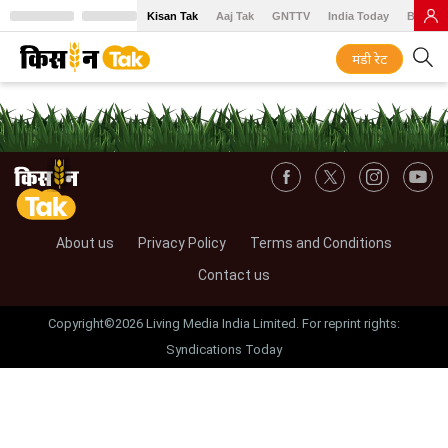
Kisan Tak
Aaj Tak
GNTTV
India Today
BT Baz
मंडी रेट
About us
Privacy Policy
Terms and Conditions
Contact us
Copyright©2026 Living Media India Limited. For reprint rights:
Syndications Today