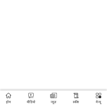
होम
वीडियो
न्यूज़
स्कीम
मेन्यू