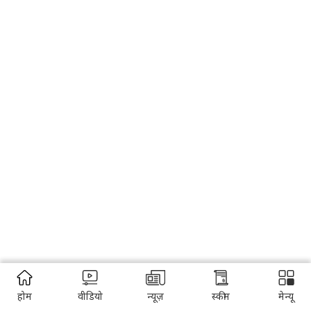
होम
वीडियो
न्यूज़
स्कीम
मेन्यू