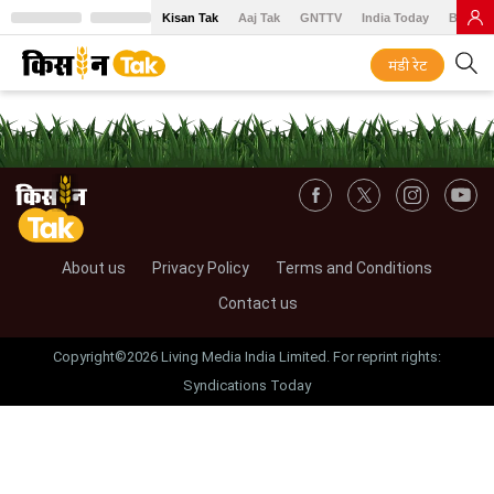
Kisan Tak
Aaj Tak
GNTTV
India Today
BT Baz
मंडी रेट
About us
Privacy Policy
Terms and Conditions
Contact us
Copyright©2026 Living Media India Limited. For reprint rights:
Syndications Today