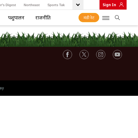
Sign In
r’s Digest
Northeast
Sports Tak
पशुपालन
राजनीति
मंडी रेट
ay