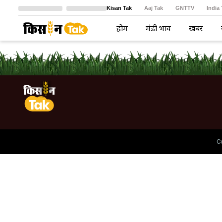
Kisan Tak
Aaj Tak
GNTTV
India
Crime Tak
Astro Tak
বাংলা
होम
मंडी भाव
खबरें
C