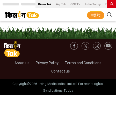
Kisan Tak
Aaj Tak
GNTTV
India Today
BT Baz
मंडी रेट
About us
Privacy Policy
Terms and Conditions
Contact us
Copyright©2026 Living Media India Limited. For reprint rights:
Syndications Today