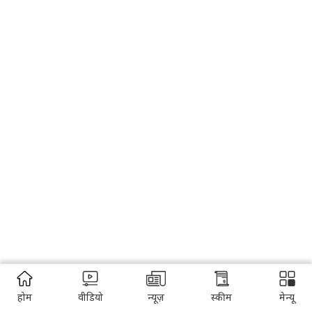
होम
वीडियो
न्यूज़
स्कीम
मेन्यू