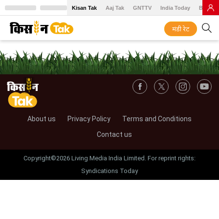
Kisan Tak
Aaj Tak
GNTTV
India Today
BT Baz
मंडी रेट
About us
Privacy Policy
Terms and Conditions
Contact us
Copyright©2026 Living Media India Limited. For reprint rights:
Syndications Today