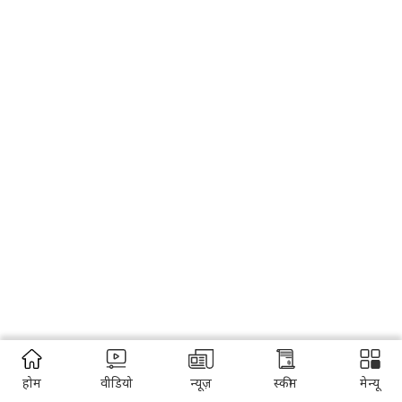
होम
वीडियो
न्यूज़
स्कीम
मेन्यू