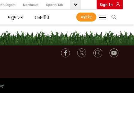
Sign In
r’s Digest
Northeast
Sports Tak
पशुपालन
राजनीति
मंडी रेट
ay