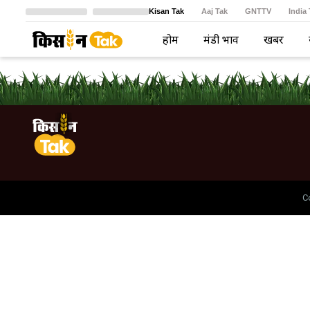
Kisan Tak
Aaj Tak
GNTTV
India
Crime Tak
Astro Tak
বাংলা
होम
मंडी भाव
खबरें
C