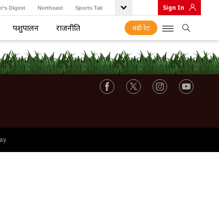
Sign In
r’s Digest
Northeast
Sports Tak
पशुपालन
राजनीति
मंडी रेट
ay