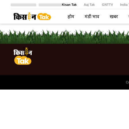
Kisan Tak
Aaj Tak
GNTTV
India
Crime Tak
Astro Tak
বাংলা
होम
मंडी भाव
खबरें
C