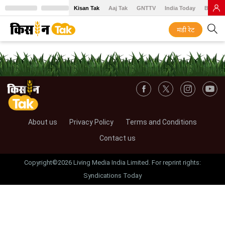
Kisan Tak
Aaj Tak
GNTTV
India Today
BT Baz
मंडी रेट
About us
Privacy Policy
Terms and Conditions
Contact us
Copyright©2026 Living Media India Limited. For reprint rights:
Syndications Today