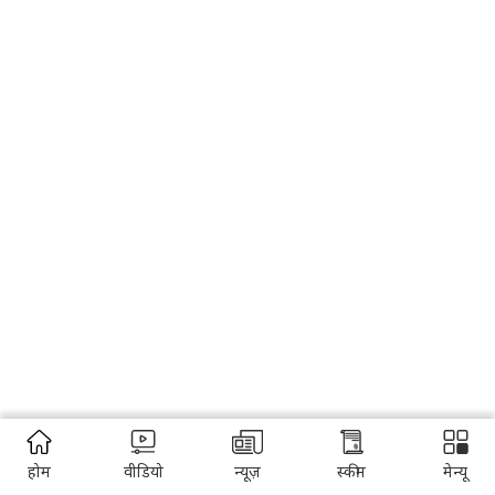
होम
वीडियो
न्यूज़
स्कीम
मेन्यू