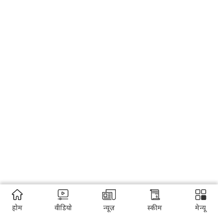
होम
वीडियो
न्यूज़
स्कीम
मेन्यू