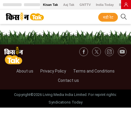
Kisan Tak
Aaj Tak
GNTTV
India Today
BT Baz
मंडी रेट
About us
Privacy Policy
Terms and Conditions
Contact us
Copyright©2026 Living Media India Limited. For reprint rights:
Syndications Today