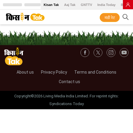
Kisan Tak
Aaj Tak
GNTTV
India Today
BT Baz
मंडी रेट
About us
Privacy Policy
Terms and Conditions
Contact us
Copyright©2026 Living Media India Limited. For reprint rights:
Syndications Today