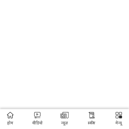
होम
वीडियो
न्यूज़
स्कीम
मेन्यू