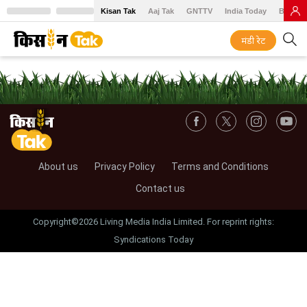
Kisan Tak
Aaj Tak
GNTTV
India Today
BT Baz
मंडी रेट
About us
Privacy Policy
Terms and Conditions
Contact us
Copyright©2026 Living Media India Limited. For reprint rights:
Syndications Today