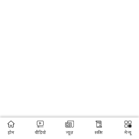
होम
वीडियो
न्यूज़
स्कीम
मेन्यू