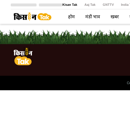
Kisan Tak
Aaj Tak
GNTTV
India
Crime Tak
Astro Tak
বাংলা
होम
मंडी भाव
खबरें
C