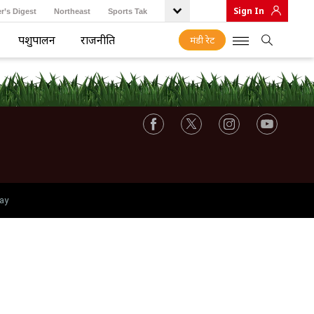
Sign In
r’s Digest
Northeast
Sports Tak
पशुपालन
राजनीति
मंडी रेट
ay