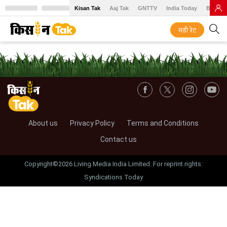
Kisan Tak
Aaj Tak
GNTTV
India Today
BT Baz
मंडी रेट
About us
Privacy Policy
Terms and Conditions
Contact us
Copyright©2026 Living Media India Limited. For reprint rights:
Syndications Today