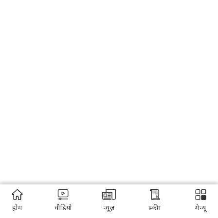
होम
वीडियो
न्यूज़
स्कीम
मेन्यू