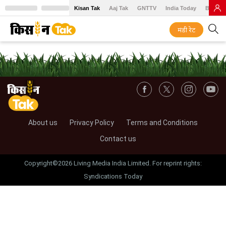
Kisan Tak
Aaj Tak
GNTTV
India Today
BT Baz
मंडी रेट
About us
Privacy Policy
Terms and Conditions
Contact us
Copyright©2026 Living Media India Limited. For reprint rights:
Syndications Today