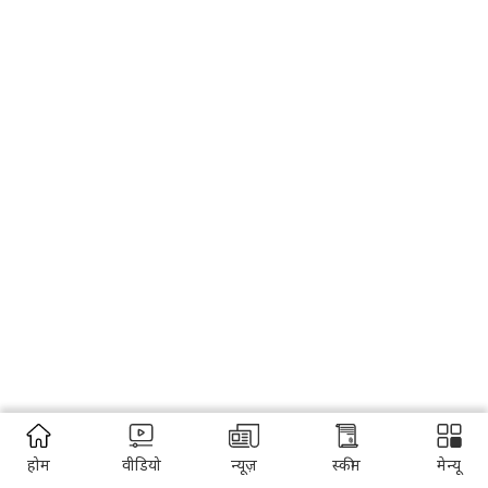
होम
वीडियो
न्यूज़
स्कीम
मेन्यू