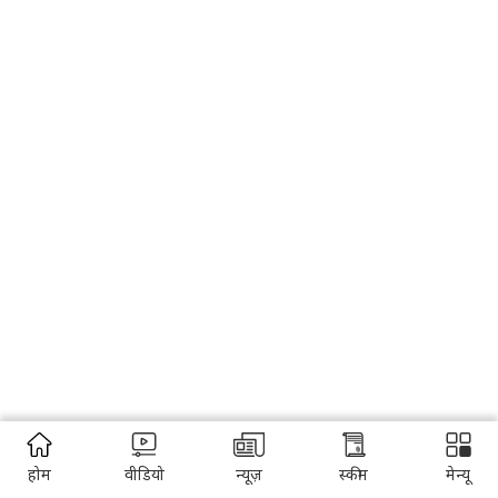
होम
वीडियो
न्यूज़
स्कीम
मेन्यू