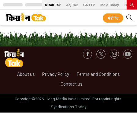
Kisan Tak
Aaj Tak
GNTTV
India Today
BT Baz
मंडी रेट
About us
Privacy Policy
Terms and Conditions
Contact us
Copyright©2026 Living Media India Limited. For reprint rights:
Syndications Today