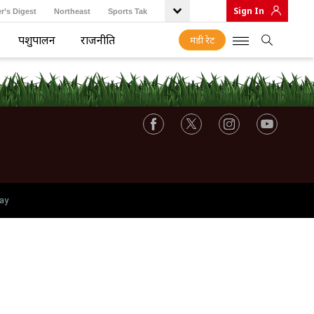
Sign In
r’s Digest
Northeast
Sports Tak
पशुपालन
राजनीति
मंडी रेट
ay