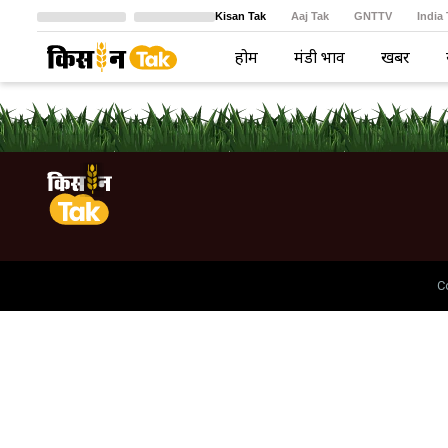
Kisan Tak
Aaj Tak
GNTTV
India
Crime Tak
Astro Tak
বাংলা
होम
मंडी भाव
खबरें
C