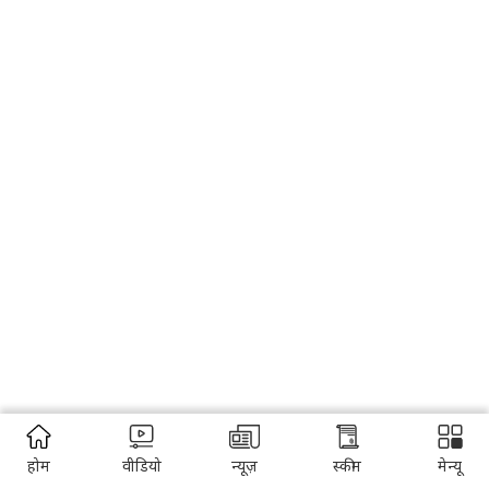
होम
वीडियो
न्यूज़
स्कीम
मेन्यू