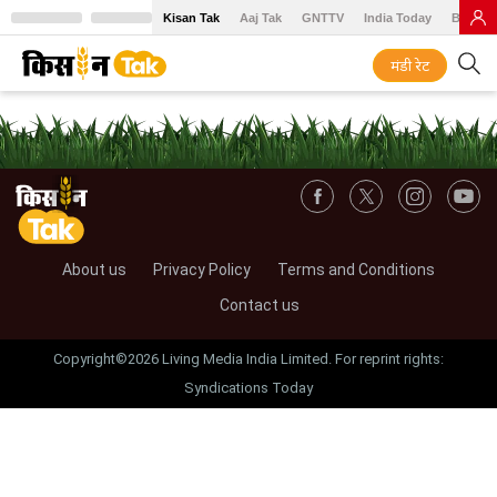
Kisan Tak
Aaj Tak
GNTTV
India Today
BT Baz
मंडी रेट
About us
Privacy Policy
Terms and Conditions
Contact us
Copyright©2026 Living Media India Limited. For reprint rights:
Syndications Today